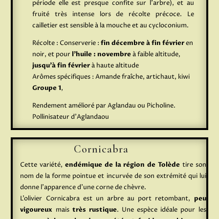
période elle est presque confite sur l’arbre), et au
fruité très intense lors de récolte précoce. Le
cailletier est sensible à la mouche et au cycloconium.
Récolte : Conserverie :
fin décembre à fin février
en
noir, et pour
l’huile : novembre
à faible altitude,
jusqu’à fin février
à haute altitude
Arômes spécifiques : Amande fraîche, artichaut, kiwi
Groupe 1
,
Rendement amélioré par Aglandau ou Picholine.
Pollinisateur d’Aglandaou
Cornicabra
Cette variété,
endémique de la région de Tolède
tire son
nom de la forme pointue et incurvée de son extrémité qui lui
donne l’apparence d’une corne de chèvre.
L’olivier Cornicabra est un arbre au port retombant,
peu
vigoureux
mais
très
rustique
. Une espèce idéale pour les