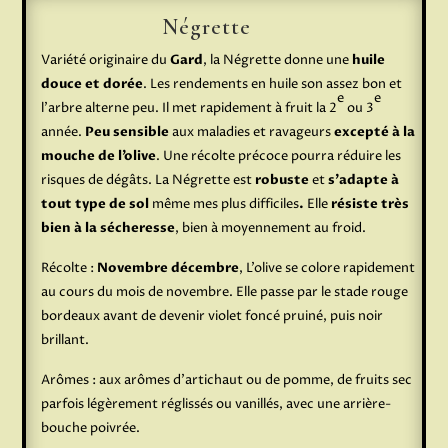
Négrette
Variété originaire du
Gard
, la Négrette donne une
huile
douce et dorée
. Les rendements en huile son assez bon et
e
e
l’arbre alterne peu. Il met rapidement à fruit la 2
ou 3
année.
Peu sensible
aux maladies et ravageurs
excepté à la
mouche de l’olive
. Une récolte précoce pourra réduire les
risques de dégâts. La Négrette est
robuste
et
s’adapte à
tout type de sol
même mes plus difficiles
.
Elle
résiste très
bien à la sécheresse
, bien à moyennement au froid.
Récolte :
Novembre décembre
, L’olive se colore rapidement
au cours du mois de novembre. Elle passe par le stade rouge
bordeaux avant de devenir violet foncé pruiné, puis noir
brillant.
Arômes : aux arômes d’artichaut ou de pomme, de fruits sec
parfois légèrement réglissés ou vanillés, avec une arrière-
bouche poivrée.